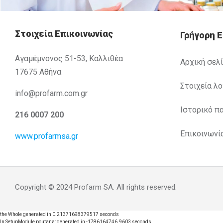
Στοιχεία Επικοινωνίας
Γρήγορη 
Αγαμέμνονος 51-53, Καλλιθέα
Αρχική σελ
17675 Αθήνα
Στοιχεία λ
info@profarm.com.gr
Ιστορικό π
216 0007 200
Επικοινωνί
www.profarmsa.gr
Copyright © 2024 Profarm SA. All rights reserved.
the Whole generated in 0.21371698379517 seconds
In SetupModule poutana: generated in -1786164746.9603 seconds