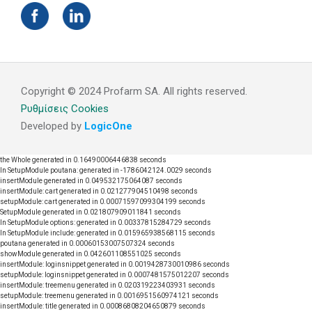
Copyright © 2024 Profarm SA. All rights reserved.
Ρυθμίσεις Cookies
Developed by
LogicOne
the Whole generated in 0.16490006446838 seconds
In SetupModule poutana: generated in -1786042124.0029 seconds
insertModule generated in 0.049532175064087 seconds
insertModule: cart generated in 0.021277904510498 seconds
setupModule: cart generated in 0.00071597099304199 seconds
SetupModule generated in 0.021807909011841 seconds
In SetupModule options: generated in 0.00337815284729 seconds
In SetupModule include: generated in 0.015965938568115 seconds
poutana generated in 0.00060153007507324 seconds
showModule generated in 0.042601108551025 seconds
insertModule: loginsnippet generated in 0.0019428730010986 seconds
setupModule: loginsnippet generated in 0.0007481575012207 seconds
insertModule: treemenu generated in 0.020319223403931 seconds
setupModule: treemenu generated in 0.0016951560974121 seconds
insertModule: title generated in 0.00086808204650879 seconds